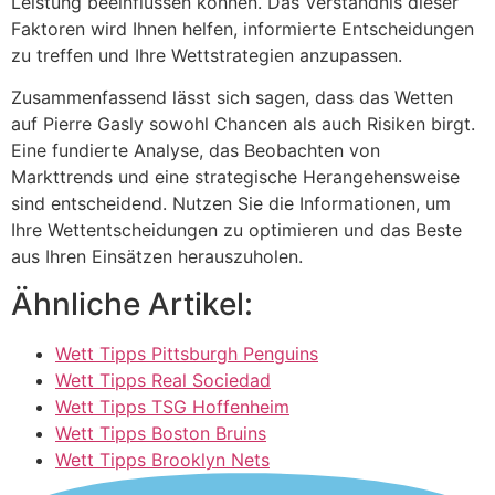
Leistung beeinflussen können. Das Verständnis dieser
Faktoren wird Ihnen helfen, informierte Entscheidungen
zu treffen und Ihre Wettstrategien anzupassen.
Zusammenfassend lässt sich sagen, dass das Wetten
auf Pierre Gasly sowohl Chancen als auch Risiken birgt.
Eine fundierte Analyse, das Beobachten von
Markttrends und eine strategische Herangehensweise
sind entscheidend. Nutzen Sie die Informationen, um
Ihre Wettentscheidungen zu optimieren und das Beste
aus Ihren Einsätzen herauszuholen.
Ähnliche Artikel:
Wett Tipps Pittsburgh Penguins
Wett Tipps Real Sociedad
Wett Tipps TSG Hoffenheim
Wett Tipps Boston Bruins
Wett Tipps Brooklyn Nets