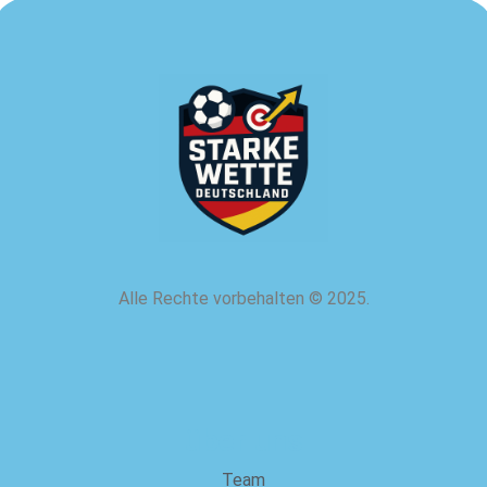
Alle Rechte vorbehalten
©
2025.
über uns
Team