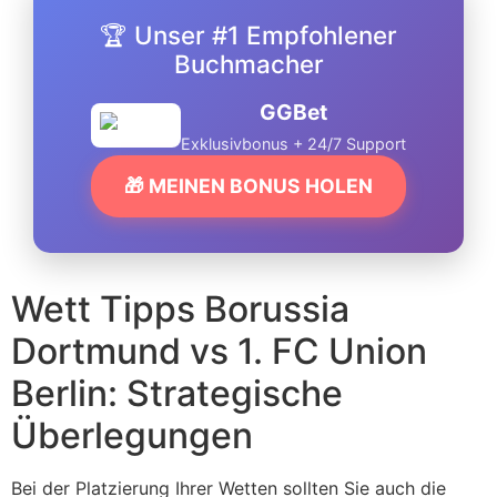
🏆 Unser #1 Empfohlener
Buchmacher
GGBet
Exklusivbonus + 24/7 Support
🎁 MEINEN BONUS HOLEN
Wett Tipps Borussia
Dortmund vs 1. FC Union
Berlin: Strategische
Überlegungen
Bei der Platzierung Ihrer Wetten sollten Sie auch die