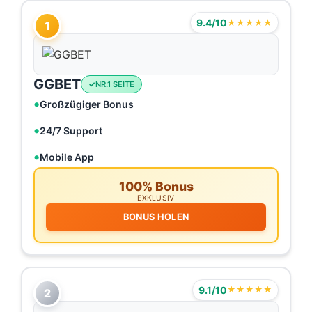
9.4/10
★★★★★
1
GGBET
NR.1 SEITE
Großzügiger Bonus
24/7 Support
Mobile App
100% Bonus
EXKLUSIV
BONUS HOLEN
9.1/10
★★★★★
2