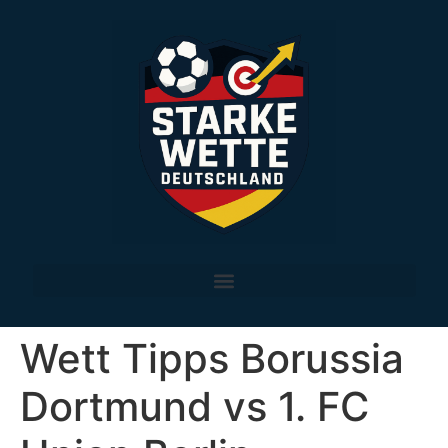
Wett Tipps Borussia
Dortmund vs 1. FC