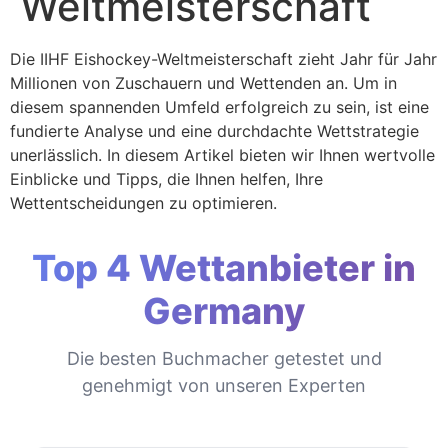
Weltmeisterschaft
Die IIHF Eishockey-Weltmeisterschaft zieht Jahr für Jahr
Millionen von Zuschauern und Wettenden an. Um in
diesem spannenden Umfeld erfolgreich zu sein, ist eine
fundierte Analyse und eine durchdachte Wettstrategie
unerlässlich. In diesem Artikel bieten wir Ihnen wertvolle
Einblicke und Tipps, die Ihnen helfen, Ihre
Wettentscheidungen zu optimieren.
Top 4 Wettanbieter in
Germany
Die besten Buchmacher getestet und
genehmigt von unseren Experten