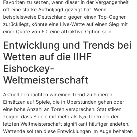
Favoriten zu setzen, wenn dieser in der Vergangenheit
oft eine starke Aufholjagd gezeigt hat. Wenn
beispielsweise Deutschland gegen einen Top-Gegner
zurückliegt, könnte eine Live-Wette auf einen Sieg mit
einer Quote von 6,0 eine attraktive Option sein.
Entwicklung und Trends bei
Wetten auf die IIHF
Eishockey-
Weltmeisterschaft
Aktuell beobachten wir einen Trend zu höheren
Einsätzen auf Spiele, die in Überstunden gehen oder
eine hohe Anzahl an Toren versprechen. Statistiken
zeigen, dass Spiele mit mehr als 5,5 Toren bei der
letzten Weltmeisterschaft signifikant häufiger endeten.
Wettende sollten diese Entwicklungen im Auge behalten