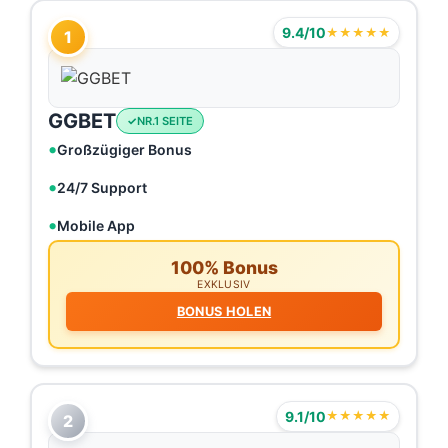
9.4/10
★★★★★
1
GGBET
NR.1 SEITE
Großzügiger Bonus
24/7 Support
Mobile App
100% Bonus
EXKLUSIV
BONUS HOLEN
9.1/10
★★★★★
2