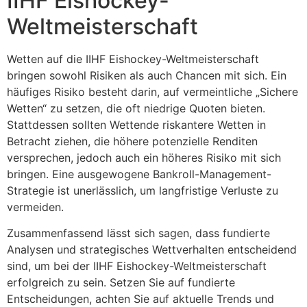
IIHF Eishockey-
Weltmeisterschaft
Wetten auf die IIHF Eishockey-Weltmeisterschaft
bringen sowohl Risiken als auch Chancen mit sich. Ein
häufiges Risiko besteht darin, auf vermeintliche „Sichere
Wetten“ zu setzen, die oft niedrige Quoten bieten.
Stattdessen sollten Wettende riskantere Wetten in
Betracht ziehen, die höhere potenzielle Renditen
versprechen, jedoch auch ein höheres Risiko mit sich
bringen. Eine ausgewogene Bankroll-Management-
Strategie ist unerlässlich, um langfristige Verluste zu
vermeiden.
Zusammenfassend lässt sich sagen, dass fundierte
Analysen und strategisches Wettverhalten entscheidend
sind, um bei der IIHF Eishockey-Weltmeisterschaft
erfolgreich zu sein. Setzen Sie auf fundierte
Entscheidungen, achten Sie auf aktuelle Trends und