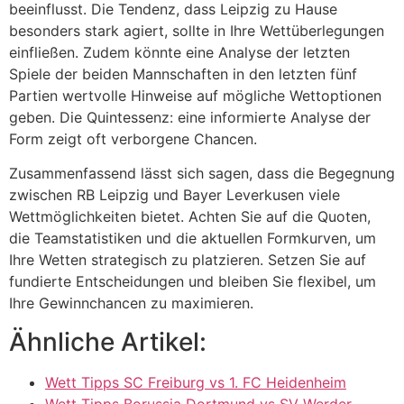
beeinflusst. Die Tendenz, dass Leipzig zu Hause
besonders stark agiert, sollte in Ihre Wettüberlegungen
einfließen. Zudem könnte eine Analyse der letzten
Spiele der beiden Mannschaften in den letzten fünf
Partien wertvolle Hinweise auf mögliche Wettoptionen
geben. Die Quintessenz: eine informierte Analyse der
Form zeigt oft verborgene Chancen.
Zusammenfassend lässt sich sagen, dass die Begegnung
zwischen RB Leipzig und Bayer Leverkusen viele
Wettmöglichkeiten bietet. Achten Sie auf die Quoten,
die Teamstatistiken und die aktuellen Formkurven, um
Ihre Wetten strategisch zu platzieren. Setzen Sie auf
fundierte Entscheidungen und bleiben Sie flexibel, um
Ihre Gewinnchancen zu maximieren.
Ähnliche Artikel:
Wett Tipps SC Freiburg vs 1. FC Heidenheim
Wett Tipps Borussia Dortmund vs SV Werder