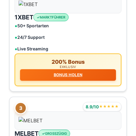
1XBET
MARKTFÜHRER
50+ Sportarten
24/7 Support
Live Streaming
200% Bonus
EXKLUSIV
BONUS HOLEN
8.9/10
★★★★★
3
MELBET
GROSSZÜGIG