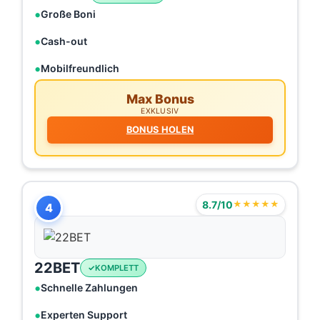
Große Boni
Cash-out
Mobilfreundlich
Max Bonus
EXKLUSIV
BONUS HOLEN
8.7/10
★★★★★
4
22BET
KOMPLETT
Schnelle Zahlungen
Experten Support