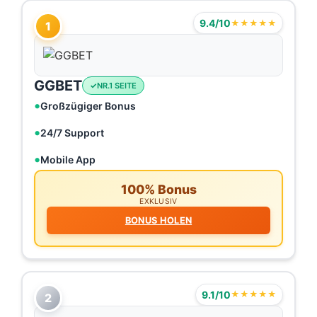
9.4/10
★★★★★
1
GGBET
NR.1 SEITE
Großzügiger Bonus
24/7 Support
Mobile App
100% Bonus
EXKLUSIV
BONUS HOLEN
9.1/10
★★★★★
2