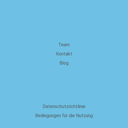
über uns
Team
Kontakt
Blog
Rechtliches
Datenschutzrichtlinie
Bedingungen für die Nutzung