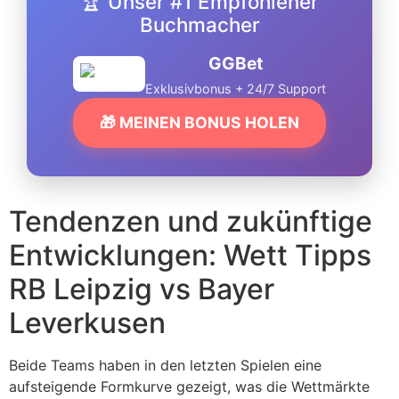
🏆 Unser #1 Empfohlener
Buchmacher
GGBet
Exklusivbonus + 24/7 Support
🎁 MEINEN BONUS HOLEN
Tendenzen und zukünftige
Entwicklungen: Wett Tipps
RB Leipzig vs Bayer
Leverkusen
Beide Teams haben in den letzten Spielen eine
aufsteigende Formkurve gezeigt, was die Wettmärkte