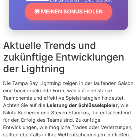
🎁 MEINEN BONUS HOLEN
Aktuelle Trends und
zukünftige Entwicklungen
der Lightning
Die Tampa Bay Lightning zeigen in der laufenden Saison
eine beeindruckende Form, was auf eine starke
Teamchemie und effektive Spielstrategien hindeutet.
Achten Sie auf die
Leistung der Schlüsselspieler
, wie
Nikita Kucherov und Steven Stamkos, die entscheidend
für den Erfolg des Teams sind. Zukünftige
Entwicklungen, wie mögliche Trades oder Verletzungen,
sollten ebenfalls in Ihre Wettentscheidungen einfließen.