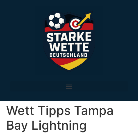
Wett Tipps Tampa
Bay Lightning