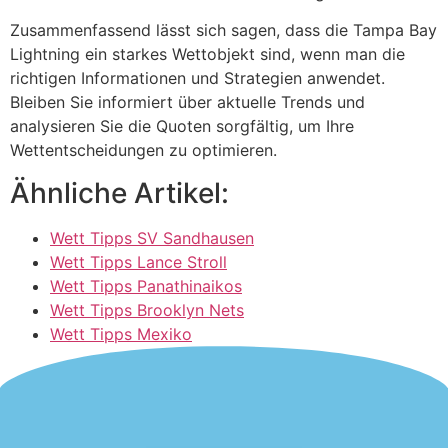
Zusammenfassend lässt sich sagen, dass die Tampa Bay
Lightning ein starkes Wettobjekt sind, wenn man die
richtigen Informationen und Strategien anwendet.
Bleiben Sie informiert über aktuelle Trends und
analysieren Sie die Quoten sorgfältig, um Ihre
Wettentscheidungen zu optimieren.
Ähnliche Artikel:
Wett Tipps SV Sandhausen
Wett Tipps Lance Stroll
Wett Tipps Panathinaikos
Wett Tipps Brooklyn Nets
Wett Tipps Mexiko