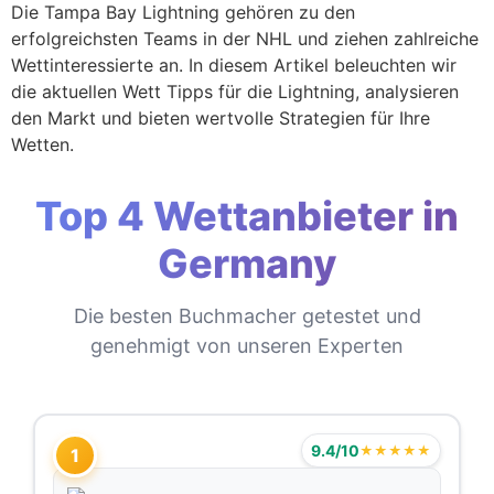
Die Tampa Bay Lightning gehören zu den
erfolgreichsten Teams in der NHL und ziehen zahlreiche
Wettinteressierte an. In diesem Artikel beleuchten wir
die aktuellen Wett Tipps für die Lightning, analysieren
den Markt und bieten wertvolle Strategien für Ihre
Wetten.
Top 4 Wettanbieter in
Germany
Die besten Buchmacher getestet und
genehmigt von unseren Experten
9.4/10
★★★★★
1