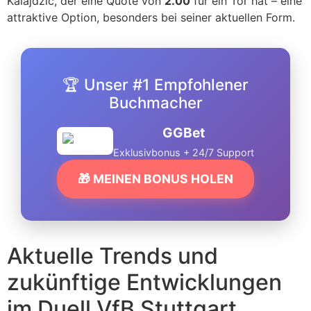
Kalajdzic, der eine Quote von
2.00
für ein Tor hat – eine
attraktive Option, besonders bei seiner aktuellen Form.
🏆 Unser #1 Empfohlener
Buchmacher
GGBet
Exklusivbonus + 24/7 Support
🎁 MEINEN BONUS HOLEN
Aktuelle Trends und
zukünftige Entwicklungen
im Duell VfB Stuttgart