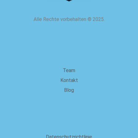
Alle Rechte vorbehalten
©
2025.
über uns
Team
Kontakt
Blog
Rechtliches
Datenschutzrichtlinie