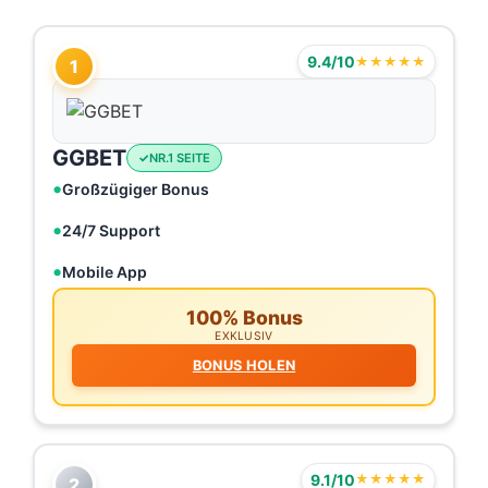
9.4/10
★★★★★
1
GGBET
NR.1 SEITE
Großzügiger Bonus
24/7 Support
Mobile App
100% Bonus
EXKLUSIV
BONUS HOLEN
9.1/10
★★★★★
2