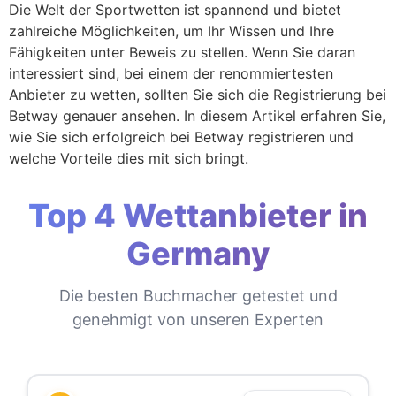
Die Welt der Sportwetten ist spannend und bietet
zahlreiche Möglichkeiten, um Ihr Wissen und Ihre
Fähigkeiten unter Beweis zu stellen. Wenn Sie daran
interessiert sind, bei einem der renommiertesten
Anbieter zu wetten, sollten Sie sich die Registrierung bei
Betway genauer ansehen. In diesem Artikel erfahren Sie,
wie Sie sich erfolgreich bei Betway registrieren und
welche Vorteile dies mit sich bringt.
Top 4 Wettanbieter in
Germany
Die besten Buchmacher getestet und
genehmigt von unseren Experten