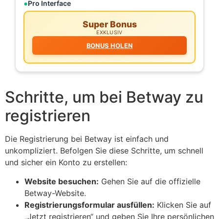
Pro Interface
Super Bonus
EXKLUSIV
BONUS HOLEN
Schritte, um bei Betway zu
registrieren
Die Registrierung bei Betway ist einfach und
unkompliziert. Befolgen Sie diese Schritte, um schnell
und sicher ein Konto zu erstellen:
Website besuchen:
Gehen Sie auf die offizielle
Betway-Website.
Registrierungsformular ausfüllen:
Klicken Sie auf
„Jetzt registrieren“ und geben Sie Ihre persönlichen