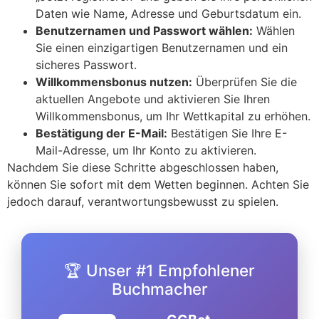
Daten wie Name, Adresse und Geburtsdatum ein.
Benutzernamen und Passwort wählen:
Wählen
Sie einen einzigartigen Benutzernamen und ein
sicheres Passwort.
Willkommensbonus nutzen:
Überprüfen Sie die
aktuellen Angebote und aktivieren Sie Ihren
Willkommensbonus, um Ihr Wettkapital zu erhöhen.
Bestätigung der E-Mail:
Bestätigen Sie Ihre E-
Mail-Adresse, um Ihr Konto zu aktivieren.
Nachdem Sie diese Schritte abgeschlossen haben,
können Sie sofort mit dem Wetten beginnen. Achten Sie
jedoch darauf, verantwortungsbewusst zu spielen.
🏆 Unser #1 Empfohlener
Buchmacher