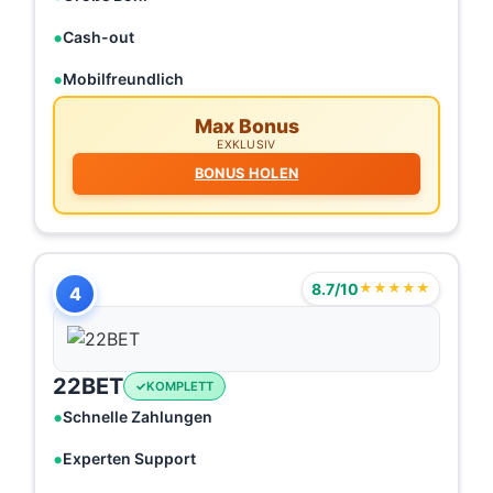
Cash-out
Mobilfreundlich
Max Bonus
EXKLUSIV
BONUS HOLEN
8.7/10
★★★★★
4
22BET
KOMPLETT
Schnelle Zahlungen
Experten Support