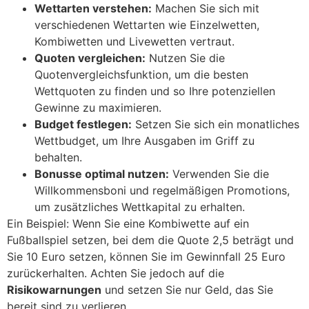
Wettarten verstehen:
Machen Sie sich mit
verschiedenen Wettarten wie Einzelwetten,
Kombiwetten und Livewetten vertraut.
Quoten vergleichen:
Nutzen Sie die
Quotenvergleichsfunktion, um die besten
Wettquoten zu finden und so Ihre potenziellen
Gewinne zu maximieren.
Budget festlegen:
Setzen Sie sich ein monatliches
Wettbudget, um Ihre Ausgaben im Griff zu
behalten.
Bonusse optimal nutzen:
Verwenden Sie die
Willkommensboni und regelmäßigen Promotions,
um zusätzliches Wettkapital zu erhalten.
Ein Beispiel: Wenn Sie eine Kombiwette auf ein
Fußballspiel setzen, bei dem die Quote 2,5 beträgt und
Sie 10 Euro setzen, können Sie im Gewinnfall 25 Euro
zurückerhalten. Achten Sie jedoch auf die
Risikowarnungen
und setzen Sie nur Geld, das Sie
bereit sind zu verlieren.