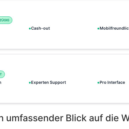
ÜGIG
Cash-out
Mobilfreundli
T
n
Experten Support
Pro Interface
in umfassender Blick auf die 