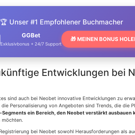
🏆 Unser #1 Empfohlener Buchmacher
GGBet
🎁 MEINEN BONUS HOLE
Exklusivbonus + 24/7 Support
ukünftige Entwicklungen bei 
tes sind auch bei Neobet innovative Entwicklungen zu erwar
 die Personalisierung von Angeboten sind Trends, die die P
-Segments ein Bereich, den Neobet verstärkt ausbauen 
n möchten.
Registrierung bei Neobet sowohl Herausforderungen als auc