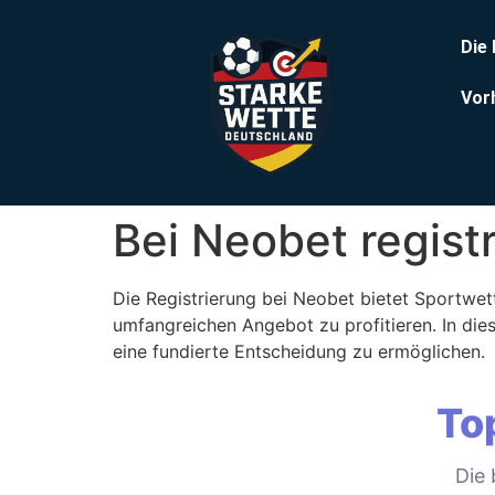
Die
Vor
Bei Neobet regist
Die Registrierung bei Neobet bietet Sportwe
umfangreichen Angebot zu profitieren. In dies
eine fundierte Entscheidung zu ermöglichen.
To
Die