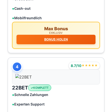
Cash-out
Mobilfreundlich
Max Bonus
EXKLUSIV
BONUS HOLEN
8.7/10
★★★★★
4
22BET
KOMPLETT
Schnelle Zahlungen
Experten Support