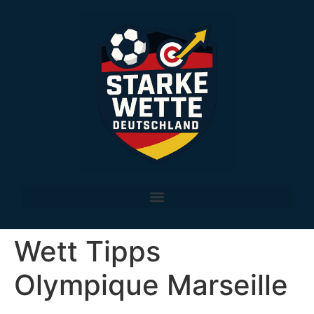
Wett Tipps
Olympique Marseille