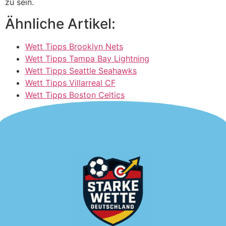
zu sein.
Ähnliche Artikel:
Wett Tipps Brooklyn Nets
Wett Tipps Tampa Bay Lightning
Wett Tipps Seattle Seahawks
Wett Tipps Villarreal CF
Wett Tipps Boston Celtics